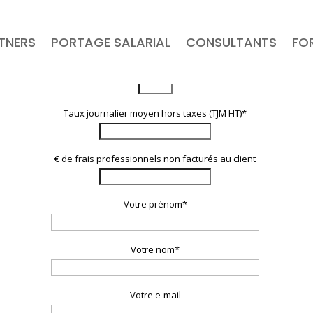
RTNERS
PORTAGE SALARIAL
CONSULTANTS
FO
Nombre de jours travaillés/mois*
Taux journalier moyen hors taxes (TJM HT)*
€ de frais professionnels non facturés au client
Votre prénom*
Votre nom*
Votre e-mail