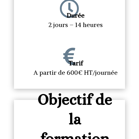

Durée
2 jours – 14 heures

Tarif
A partir de 600€ HT/journée
Objectif de
la
formation