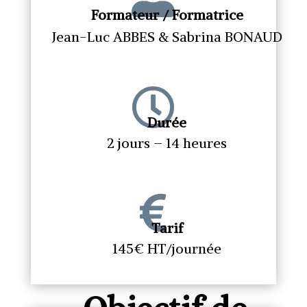
Formateur / Formatrice
Jean-Luc ABBES & Sabrina BONAUD

Durée
2 jours – 14 heures

Tarif
145€ HT/journée