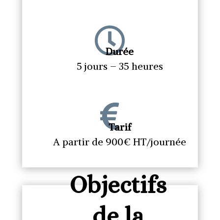

Durée
5 jours – 35 heures

Tarif
A partir de 900€ HT/journée
Objectifs
de la