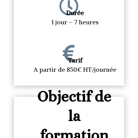

Durée
1 jour – 7 heures

Tarif
A partir de 850€ HT/journée
Objectif de
la
formation