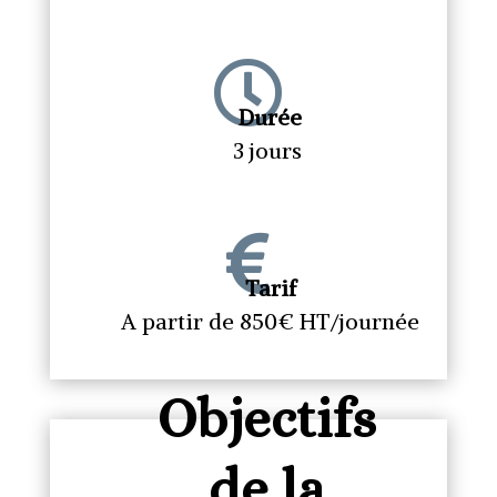

Durée
3 jours

Tarif
A partir de 850€ HT/journée
Objectifs
de la