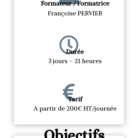
Formateur / Formatrice
Françoise PERVIER

Durée
3 jours – 21 heures

Tarif
A partir de 200€ HT/journée
Objectifs