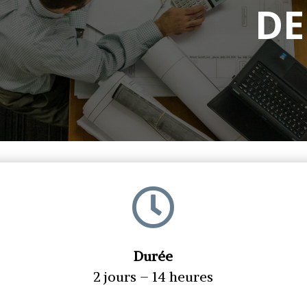
DE

Durée
2 jours – 14 heures