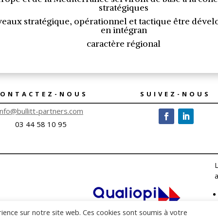
stratégiques
iveaux stratégique, opérationnel et tactique être dével
en intégran
caractère régional
CONTACTEZ-NOUS
SUIVEZ-NOUS
info@bullitt-partners.com
03 44 58 10 95
L
a
rience sur notre site web. Ces cookies sont soumis à votre